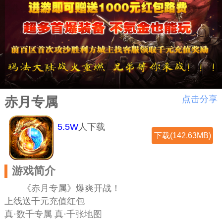
点击分享
赤月专属
5.5W
人下载
下载(142.63MB)
游戏简介
《赤月专属》爆爽开战！
上线送千元充值红包
真·数千专属 真·千张地图